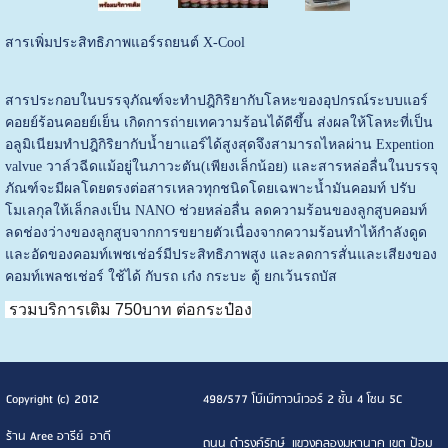
สารเพิ่มประสิทธิภาพแอร์รถยนต์ X-Cool
สารประกอบในบรรจุภัณฑ์จะทำปฎิกิริยากับโลหะของอุปกรณ์ระบบแอร์
คอยย์ร้อนคอยย์เย็น เกิดการถ่ายเทความร้อนได้ดีขึ้น ส่งผลให้โลหะที่เป็น
อลูมิเนียมทำปฎิกิริยากับน้ำยาแอร์ได้สูงสุดจึงสามารถไหลผ่าน Expention
valvue วาล์วฉีดแม้อยู่ในภาวะตัน(เพียงเล็กน้อย) และสารหล่อลื่นในบรรจุ
ภัณฑ์จะมีผลโดยตรงต่อสารเหลวทุกชนิดโดยเฉพาะน้ำมันคอมท์ ปรับ
โมเลกุลให้เล็กลงเป็น NANO ช่วยหล่อลื่น ลดความร้อนของลูกสูบคอมท์
ลดช่องว่างของลูกสูบจากการขยายตัวเนื่องจากความร้อนทำไห้กำลังดูด
และอัดของคอมท์เพชเช่อร์มีประสิทธิภาพสูง และลดการสั่นและเสียงของ
คอมท์เพลชเช่อร์ ใช้ได้ กับรถ เก๋ง กระบะ ตู้ ยกเว้นรถบัส
รวมบริการเติม 750บาท ต่อกระป๋อง
Copyright (c) 2012
498/577 โบ๊เบ๊ทาวน์เวอร์ 2 ชั้น 4 โซน 5C
ร้าน Aree อารีย์ อาดี
ถนน ดำรงค์รักษ์ แขวงคลองมหานาค เขต ป้อม